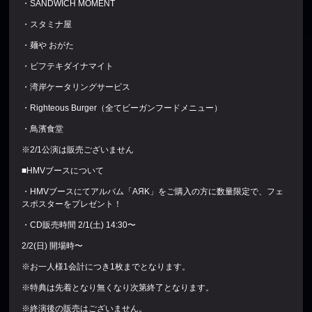
・SANDWICH MOMENT
・スタミナ屋
・麺や おがた
・ビフテキダイナマイト
・湾岸ケータリングサービス
・Righteous Burger（全てビーガンフードメニュー）
・鳥濱食堂
※2/1公演は販売ございません
■HMVブースについて
・HMVブースにてアルバム「AЯK」をご購入の方に数量限定で、フェ
スポスターをプレゼント！
・CD販売時間 2/1(土) 14:30〜
2/2(日) 開場時〜
※お一人様1会計につき1枚までとなります。
※特典は先着となり無くなり次第終了となります。
※終演後の販売はございません。