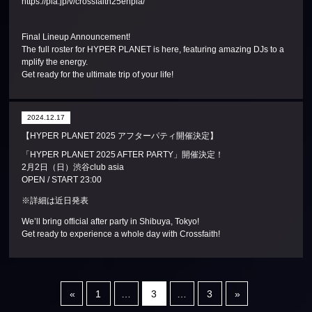
https://pia.jp/v/crossfaith25enpia/
Final Lineup Announcement!
The full roster for HYPER PLANET is here, featuring amazing DJs to a
mplify the energy.
Get ready for the ultimate trip of your life!
2024.12.17
【HYPER PLANET 2025 アフターパティ開催決定】
「HYPER PLANET 2025 AFTER PARTY」開催決定！
2月2日（日）渋谷club asia
OPEN / START 23:00
※詳細は近日発表
We’ll bring official after party in Shibuya, Tokyo!
Get ready to experience a whole day with Crossfaith!
«
1
…
3
…
3
»