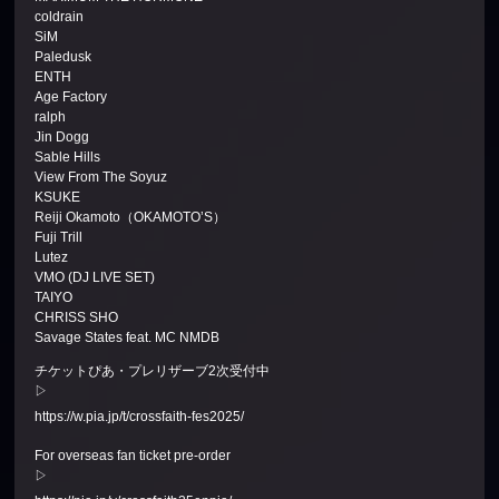
coldrain
SiM
Paledusk
ENTH
Age Factory
ralph
Jin Dogg
Sable Hills
View From The Soyuz
KSUKE
Reiji Okamoto（OKAMOTO’S）
Fuji Trill
Lutez
VMO (DJ LIVE SET)
TAIYO
CHRISS SHO
Savage States feat. MC NMDB
チケットぴあ・プレリザーブ2次受付中
▷
https://w.pia.jp/t/crossfaith-fes2025/
For overseas fan ticket pre-order
▷