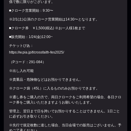
係で数に限りがございます。
■クローク営業開始：9:30〜
※2/1(土)公演のクローク営業開始は14:30〜となります。
■クローク券 ￥1,500(税込) ※お一人様1枚まで
■販売開始：1/24(金)12:00~
チケットぴあ：
https://w.pia.jp/t/crossfaith-fes2025/
（Pコード：291-084）
※出し入れ可能
※貴重品・危険物などはお預かりできません。
※クローク袋（45L）に入るもののみお預かりできます。
※通し券をご購入の方で、両日クロークをご利用希望の場合、各日クロ
ーク券をご購入いただきますようお願いいたします。
管理上、翌日まで日を跨いでお預かりすることはできません。1日ごと
に必ずお引き取りください。
※先行で規定枚数に達した場合、当日会場での販売はございません。予
めご了承ください。