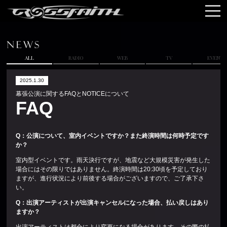
NEWS
TOUR
ALL
RADIO
WEB
TV
EVENT
2025.1.30
MUSIC
幕張公演に関するFAQとNOTICEについて
FAQ
MERCH
Q
：公演について、室内イベントですか？また終演時間は何時予定です
か？
VIDEO
室内型イベントです。雨天決行ですが、地震など大規模災害が発生した
場合にはその限りではありません。終演時間は20:30頃を予定しており
ますが、進行状況により前後する場合がございますので、ご了承下さ
い。
CONTACT
Q
：出演アーティストが出演キャンセルになった場合、払い戻しはあり
ますか？