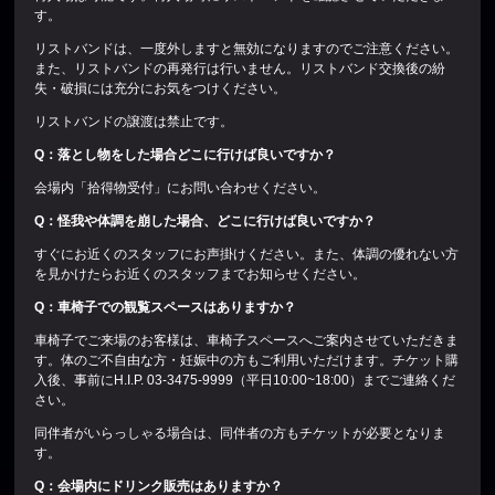
す。
リストバンドは、一度外しますと無効になりますのでご注意ください。
また、リストバンドの再発行は行いません。リストバンド交換後の紛
失・破損には充分にお気をつけください。
リストバンドの譲渡は禁止です。
Q
：落とし物をした場合どこに行けば良いですか？
会場内「拾得物受付」にお問い合わせください。
Q
：怪我や体調を崩した場合、どこに行けば良いですか？
すぐにお近くのスタッフにお声掛けください。また、体調の優れない方
を見かけたらお近くのスタッフまでお知らせください。
Q
：車椅子での観覧スペースはありますか？
車椅子でご来場のお客様は、車椅子スペースへご案内させていただきま
す。体のご不自由な方・妊娠中の方もご利用いただけます。チケット購
入後、事前にH.I.P. 03-3475-9999（平日10:00~18:00）までご連絡くだ
さい。
同伴者がいらっしゃる場合は、同伴者の方もチケットが必要となりま
す。
Q
：会場内にドリンク販売はありますか？