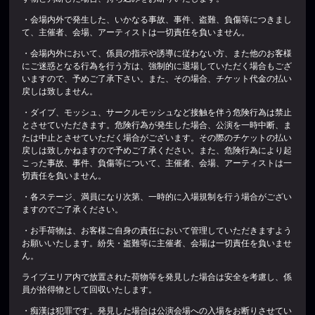
・会場内外で発生した、いかなる事故、事件、盗難、負傷等につきまし
て、主催者、会場、アーティストは一切責任を負いません。
・会場内外において、係員の指示や誘導に従わない方、また他のお客様
にご迷惑となる行為を行う方は、強制的に退場していただく場合もござ
いますので、予めご了承下さい。また、その場合、チケット代金の払い
戻しは致しません。
・ダイブ、モッシュ、サークルモッシュなど接触を伴う危険行為は禁止
とさせていただきます。危険行為が発生した場合、公演を一時中断、ま
たは中止とさせていただく場合がございます。その際のチケットの払い
戻しは致しかねますので予めご了承ください。また、危険行為により起
こった事故、事件、負傷等について、主催者、会場、アーティストは一
切責任を負いません。
・各ステージ、満員になり次第、一時的に入場規制を行う場合がござい
ますのでご了承ください。
・お手荷物は、お客様ご自身の責任において管理していただきますよう
お願いいたします。紛失・盗難等に主催者、会場は一切責任を負いませ
ん。
ライブエリア内で放置された荷物等を発見した場合は安全を考慮し、係
員が拾得物として回収いたします。
・痴漢は犯罪です。発見した場合は公演会場への入場をお断りさせてい