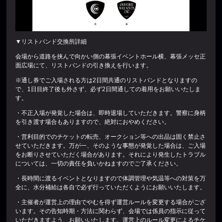
▼リストバンド交換所詳細
会場から道路を挟んで向かい側の幕張イベントホール横、幕張メッセ正
面広場にて、リストバンドの引き換えを行います。
※通し券でご入場される方は2日間共通のリストバンドとなりますの
で、1日目終了後も外さず、必ず2日間通しての着用をお願いいたしま
す。
・不正入場が発覚した場合は、即時退場していただきます。警察に身柄
を引き渡す場合もありますので、絶対におやめください。
・営利目的でのチケットの転売、オークション等への出品は固く禁止さ
せていただきます。万が一、そのような事態が発覚した場合は、ご入場
をお断りさせていただく場合があります。それにより発生したトラブル
については、一切の責任を負いかねますのでご了承ください。
・長時間に渡るイベントとなりますので体調管理や気温等への対策を万
全に、水分補給は各自で必ず行っていただくようにお願いいたします。
・主催者が運営上の理由でやむを得ず運営ルールを変更する場合がござ
います。その告知時期・方法に関わらず、会場では係員の指示に従って
いただきますよう、お願いいたします。運営上のルール変更によるチケ