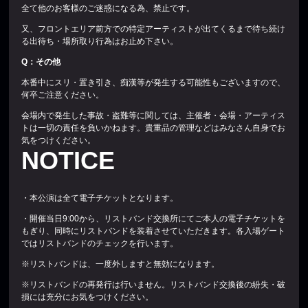
全て他のお客様のご迷惑になる為、禁止です。
又、フロントエリア前方での特定アーティストが出てくるまで待ち続け
る出待ち・場所取り行為はお止め下さい。
Q
：その他
本番中にスリ・置き引き、痴漢等が発生する可能性もございますので、
何卒ご注意ください。
会場内で発生した事故・盗難等に関しては、主催者・会場・アーティス
トは一切の責任を負いかねます。貴重品の管理などはみなさん自身でお
気をつけください。
NOTICE
・本公演は全て電子チケットとなります。
・開催当日9:00から、リストバンド交換所にてご本人の電子チケットを
もぎり、同時にリストバンドを装着させていただきます。各入場ゲート
ではリストバンドのチェックを行います。
※リストバンドは、一度外しますと無効になります。
※リストバンドの再発行は行いません。リストバンド交換後の紛失・破
損には充分にお気をつけください。