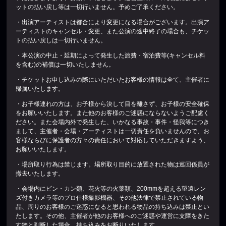
ットの払い戻し等は一切行いません。予めご了承ください。
・出演アーティストは都合により変更になる場合がございます。出演ア
ーティストのキャンセル・変更、また公演の途中終了の場合も、チケッ
トの払い戻しは一切行いません。
・本公演の中止・延期によって発生した旅費・宿泊費等(キャンセル料
を含む)の補償は一切いたしません。
・チケットお申し込みの際にいただいたお客様の情報は全て、主催者に
帰属いたします。
・お子様連れの方は、お子様から決して目を離さず、お子様の安全確保
をお願いいたします。また他のお客様のご迷惑にならないようご配慮く
ださい。また会場内外で発生した、いかなる事故・事件・怪我等につき
まして、主催者・会場・アーティストは一切責任を負いませんので、お
客様ならびに保護者の方々の責任において対応していただきますよう、
お願いいたします。
・場所取り行為は禁じます。場所取り目的に放置された物は巡回係員が
撤去いたします。
・会場内にビン・カン類、花火等の火薬類、200mmを超える望遠レン
ズ付きカメラ等のプロ仕様撮影機器、その他法律で禁止されている物
品、周りのお客様のご迷惑になると思われる物品の持ち込みは禁止とい
たします。その他、主催者が他のお客様へのご迷惑や運営に支障をきた
す物と判断した場合、持ち込みをお断りいたします。