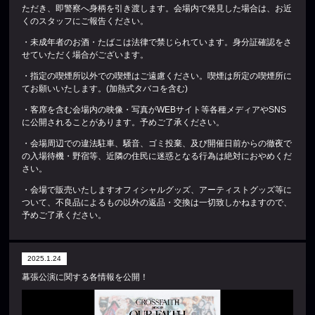
ただき、即警察へ身柄を引き渡します。会場内で発見した場合は、お近
くのスタッフにご報告ください。
・未成年者のお酒・たばこは法律で禁じられています。身分証確認をさ
せていただく場合がございます。
・指定の喫煙所以外での喫煙はご遠慮ください。喫煙は所定の喫煙所に
てお願いいたします。(加熱式タバコを含む)
・客席を含む会場内の映像・写真がWEBサイト等各種メディアやSNS
に公開されることがあります。予めご了承ください。
・会場周辺での違法駐車、騒音、ゴミ投棄、及び開催日前からの徹夜で
の入場待機・野宿等、近隣の住民に迷惑となる行為は絶対におやめくだ
さい。
・会場で販売いたしますオフィシャルグッズ、アーティストグッズ等に
ついて、不良品によるもの以外の返品・交換は一切致しかねますので、
予めご了承ください。
2025.1.24
幕張公演に関する各情報を公開！