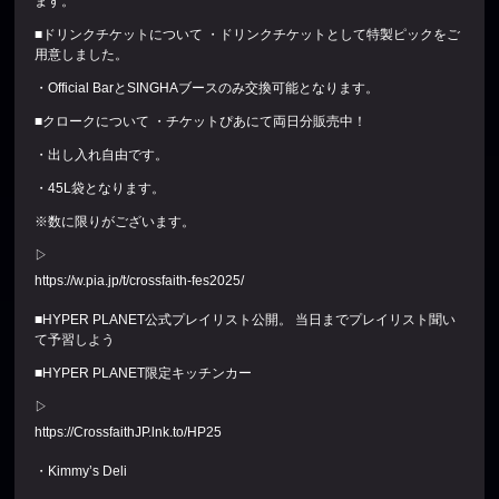
ます。
■ドリンクチケットについて ・ドリンクチケットとして特製ピックをご
用意しました。
・Official BarとSINGHAブースのみ交換可能となります。
■クロークについて ・チケットぴあにて両日分販売中！
・出し入れ自由です。
・45L袋となります。
※数に限りがございます。
▷
https://w.pia.jp/t/crossfaith-fes2025/
■HYPER PLANET公式プレイリスト公開。 当日までプレイリスト聞い
て予習しよう
■HYPER PLANET限定キッチンカー
▷
https://CrossfaithJP.lnk.to/HP25
・Kimmy’s Deli