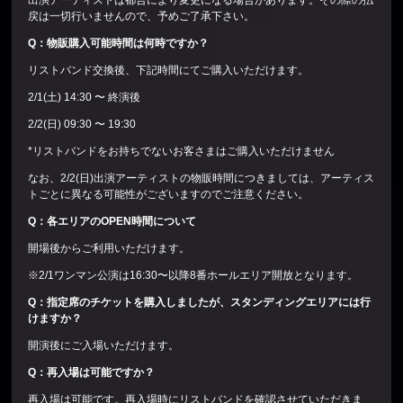
出演アーティストは都合により変更になる場合があります。その際の払
戻は一切行いませんので、予めご了承下さい。
Q
：物販購入可能時間は何時ですか？
リストバンド交換後、下記時間にてご購入いただけます。
2/1(土) 14:30 〜 終演後
2/2(日) 09:30 〜 19:30
*リストバンドをお持ちでないお客さまはご購入いただけません
なお、2/2(日)出演アーティストの物販時間につきましては、アーティス
トごとに異なる可能性がございますのでご注意ください。
Q
：各エリアのOPEN時間について
開場後からご利用いただけます。
※2/1ワンマン公演は16:30〜以降8番ホールエリア開放となります。
Q
：指定席のチケットを購入しましたが、スタンディングエリアには行
けますか？
開演後にご入場いただけます。
Q
：再入場は可能ですか？
再入場は可能です。再入場時にリストバンドを確認させていただきま